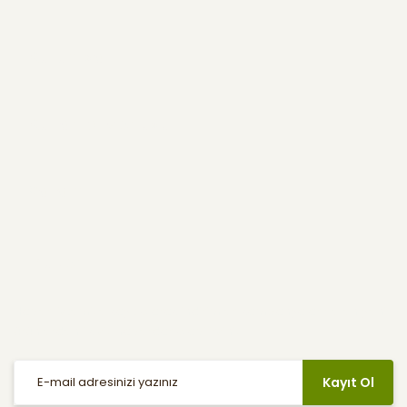
Kurumsal
Kullanıcı Menüsü
Yardım
E-Bülten
Haber listemize kayıt olarak indirimler, kampanyalar ve en yeni
ürünlerden ilk siz haberdar olabilirsiniz.
Kayıt Ol