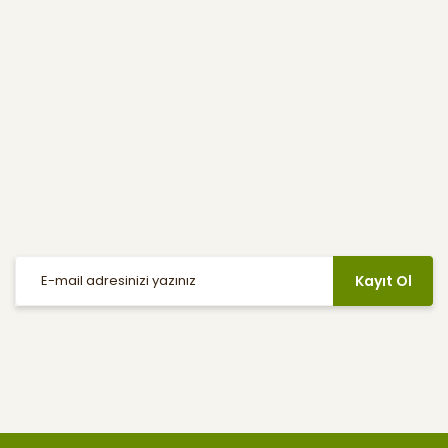
Yardım
E-Bülten
Haber listemize kayıt olarak indirimler, kampanyalar ve en yeni
ürünlerden ilk siz haberdar olabilirsiniz.
Kayıt Ol
Sosyal Medya