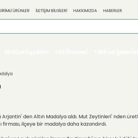
DİRİMLİ ÜRÜNLER
İLETİŞİM BİLGİLERİ
HAKKIMIZDA
HABERLER
Mutfak Eşyaları
Süt Ürünleri
Tatlı ve Şekerl
adalya
a
Arjantin' den Altın Madalya aldı. Mut Zeytinleri' nden ürett
ı firması, ilçeye bir madalya daha kazandırdı.