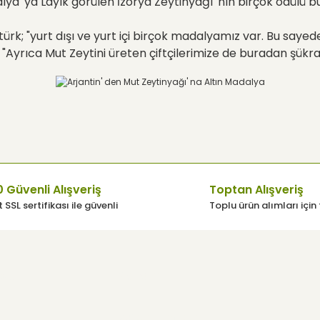
a' ya Layık görülen İzorya Zeytinyağı' nın birçok ödülü b
türk; "yurt dışı ve yurt içi birçok madalyamız var. Bu sayed
 "Ayrıca Mut Zeytini üreten çiftçilerimize de buradan şükra
 Güvenli Alışveriş
Toptan Alışveriş
 SSL sertifikası ile güvenli
Toplu ürün alımları için 
üsü
Yardım
Müşteri Hizmetleri