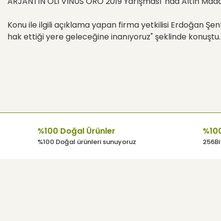
ARJANTİN OLI VINUS ORO 2019 Yarışması' nda Altın Madaly
Konu ile ilgili açıklama yapan firma yetkilisi Erdoğan Şen
hak ettiği yere geleceğine inanıyoruz" şeklinde konuştu.
%100 Doğal Ürünler
%100
%100 Doğal ürünleri sunuyoruz
256Bit
Kurumsal
Kullanıcı Men
Anasayfa
Hesabım