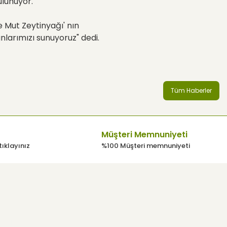
ulunuyor.
e Mut Zeytinyağı' nın
nlarımızı sunuyoruz" dedi.
Tüm Haberler
Müşteri Memnuniyeti
tıklayınız
%100 Müşteri memnuniyeti
E-Bülten
Haber listemize kayıt olarak indirimler, kampanyalar ve en yeni