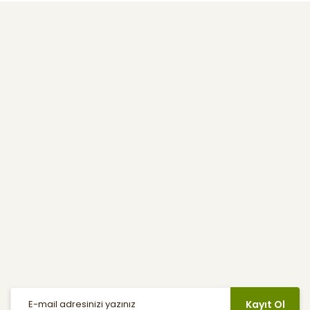
Kurumsal
Kullanıcı Menüsü
Yardım
E-Bülten
Haber listemize kayıt olarak indirimler, kampanyalar ve en yeni
ürünlerden ilk siz haberdar olabilirsiniz.
Kayıt Ol